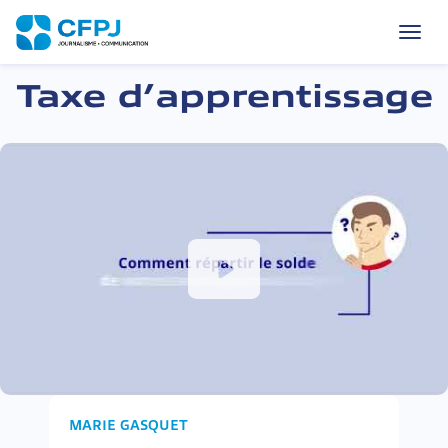
L’École
du
CFPJ
—
Skip
accueil
to
Taxe d’apprentissage
content
MARIE GASQUET