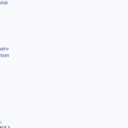
lité
érir
ction
,
0 € à