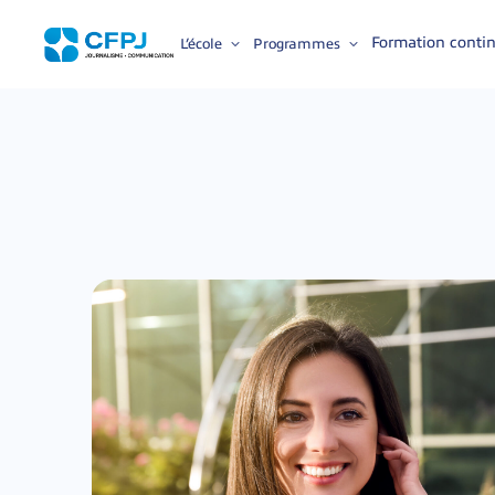
Skip
to
content
Formation conti
L’école
Programmes