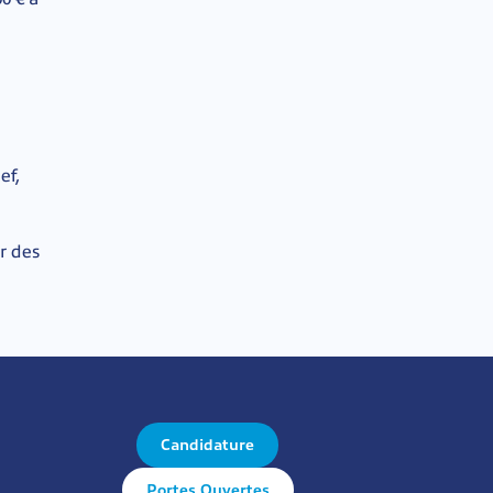
ef,
r des
Candidature
Portes Ouvertes