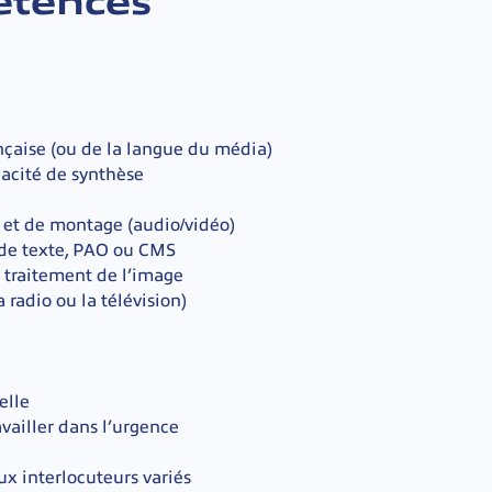
tences
nçaise (ou de la langue du média)
acité de synthèse
t et de montage (audio/vidéo)
t de texte, PAO ou CMS
traitement de l’image
a radio ou la télévision)
elle
availler dans l’urgence
ux interlocuteurs variés