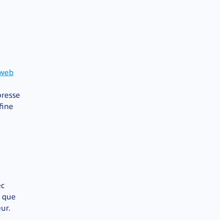
 web
presse
fine
ec
t que
ur.