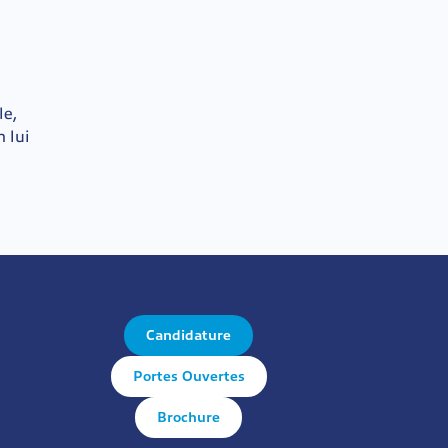
le,
 lui
u
Candidature
Portes Ouvertes
Brochure