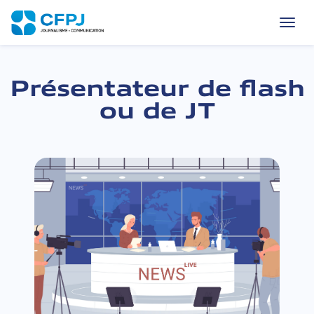
L’École
du
CFPJ
—
Skip
accueil
to
content
Présentateur de flash
ou de JT